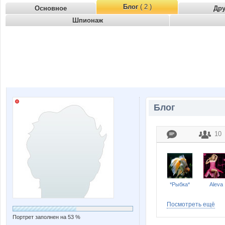
Блог
( 2 )
Основное
Др
Шпионаж
Блог
10
*Рыбка*
Aleva
Посмотреть ещё
Портрет заполнен на 53 %