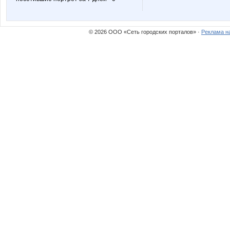
Брелил
Цветка
© 2026 ООО «Сеть городских порталов» ·
Реклама н
Катти на Бугатти
Контактн
ПРОФ.КОСМЕТИКА
Роз
Тинатина
Турбом
ЧайКофе