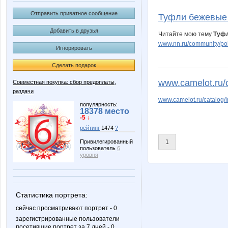
IsaDora_Cherie
Jack
Отправить приватное сообщение
Туфли бежевые C
Добавить в друзья
Читайте мою тему
Туфл
www.nn.ru/community/poku
Игнорировать
Mashyl
Mixxxx
Сделать подарок
www.camelot.ru/ca
Совместная покупка: сбор предоплаты,
раздачи
XMSX
Yanusi
www.camelot.ru/catalog/
популярность:
18378 место
-5 ↓
рейтинг
1474
?
ly7ly
milanik
1
Привилегированный
пользователь
6
уровня
unm
бэста
Статистика портрета:
сейчас просматривают портрет - 0
зарегистрированные пользователи
посетившие портрет за 7 дней - 0